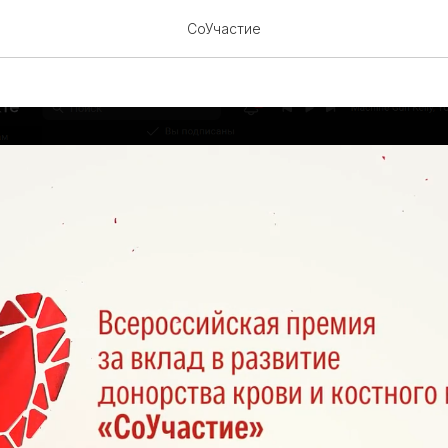
ажиСвоюИсториюСоУчас
СоУчастие