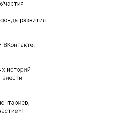
Участия
 фонда развития
 ВКонтакте,
ых историй
х внести
ментариев,
астие»!