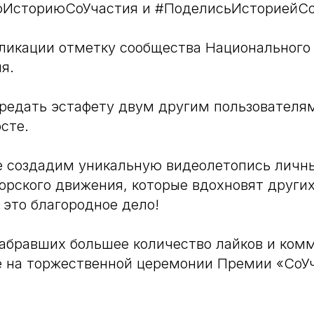
ИсториюСоУчастия и #ПоделисьИсториейСо
ликации отметку сообщества Национального
я.
редать эстафету двум другим пользователям
сте.
е создадим уникальную видеолетопись личн
орского движения, которые вдохновят други
 это благородное дело!
абравших большее количество лайков и ком
е на торжественной церемонии Премии «СоУч