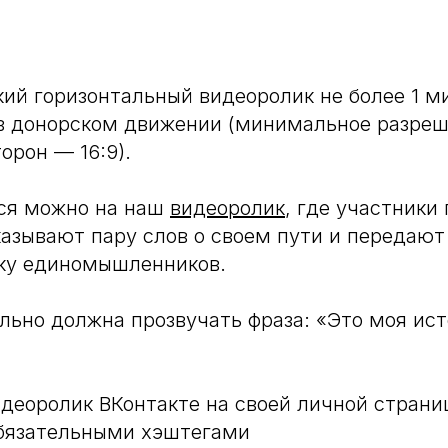
ий горизонтальный видеоролик не более 1 м
в донорском движении (минимальное разреш
орон — 16:9).
ся можно на наш
видеоролик
, где участник
казывают пару слов о своем пути и передают
чку единомышленников.
ельно должна прозвучать фраза: «Это моя ис
деоролик ВКонтакте на своей личной страни
обязательными хэштегами