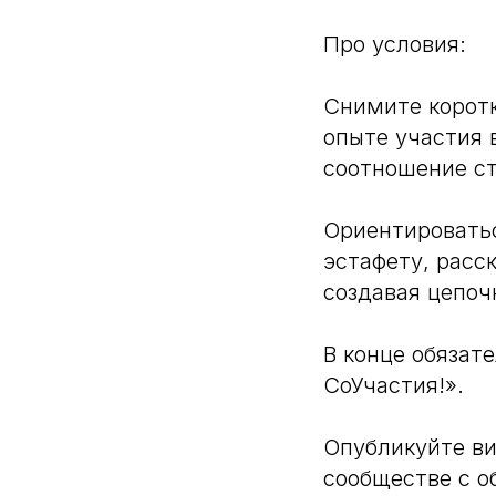
Про условия:
Снимите коротк
опыте участия 
соотношение ст
Ориентировать
эстафету, расс
создавая цепо
В конце обязат
СоУчастия!».
Опубликуйте ви
сообществе с 