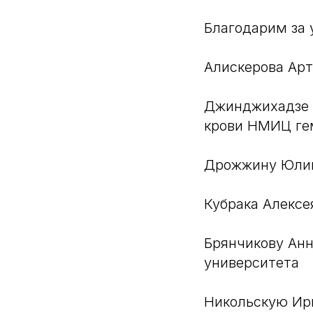
Благодарим за 
Алискерова Арт
Джинджихадзе 
крови НМИЦ ге
Дрожжину Юлию
Кубрака Алексе
Брянчикову Анн
университета
Никольскую Ири