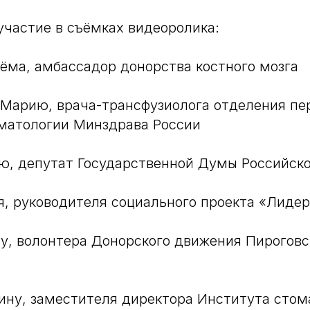
участие в съёмках видеоролика:
ёма, амбассадор донорства костного мозга
Марию, врача-трансфузиолога отделения пе
матологии Минздрава России
, депутат Государственной Думы Российск
я, руководителя социального проекта «Лиде
у, волонтера Донорского движения Пироговс
ну, заместителя директора Института стом