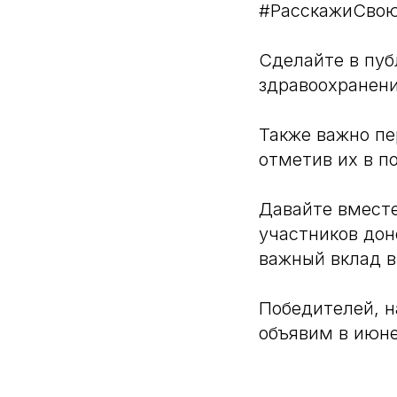
#РасскажиСвою
Сделайте в пуб
здравоохранени
Также важно пе
отметив их в по
Давайте вмест
участников дон
важный вклад в
Победителей, н
объявим в июн