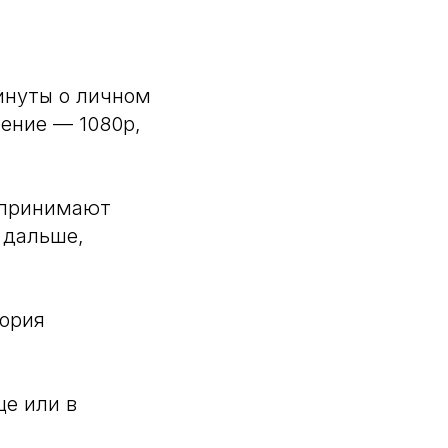
инуты о личном
ение — 1080p,
и принимают
 дальше,
тория
це или в