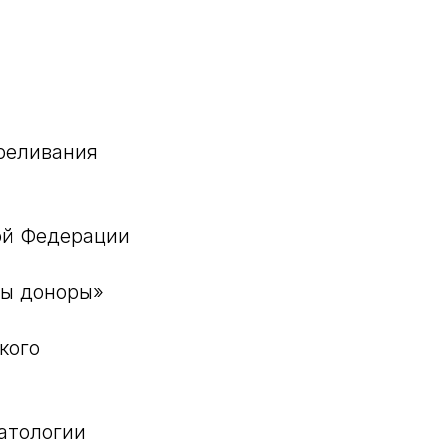
реливания
ой Федерации
ры доноры»
кого
атологии