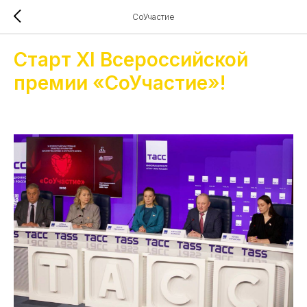
СоУчастие
Старт XI Всероссийской
премии «СоУчастие»!
2026-02-10 18:00