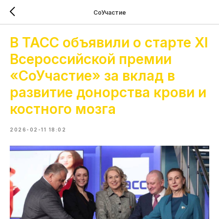
СоУчастие
В ТАСС объявили о старте XI
Всероссийской премии
«СоУчастие» за вклад в
развитие донорства крови и
костного мозга
2026-02-11 18:02