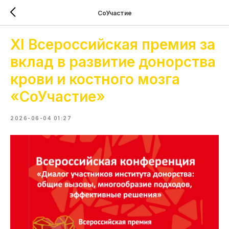
СоУчастие
XI Всероссийская премия за
вклад в развитие донорства
крови и костного мозга
«СоУчастие»
2026-06-04 01:27