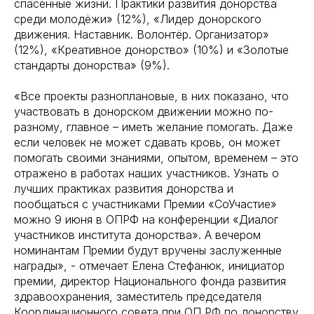
спасённые жизни. Практики развития донорства
среди молодёжи» (12%), «Лидер донорского
движения. Наставник. Волонтёр. Организатор»
(12%), «Креативное донорство» (10%) и «Золотые
стандарты донорства» (9%).
«Все проекты разноплановые, в них показано, что
участвовать в донорском движении можно по-
разному, главное – иметь желание помогать. Даже
если человек не может сдавать кровь, он может
помогать своими знаниями, опытом, временем – это
отражено в работах наших участников. Узнать о
лучших практиках развития донорства и
пообщаться с участниками Премии «СоУчастие»
можно 9 июня в ОПРФ на конференции «Диалог
участников института донорства». А вечером
номинантам Премии будут вручены заслуженные
награды», - отмечает Елена Стефанюк, инициатор
премии, директор Национального фонда развития
здравоохранения, заместитель председателя
Координационного совета при ОП РФ по донорству